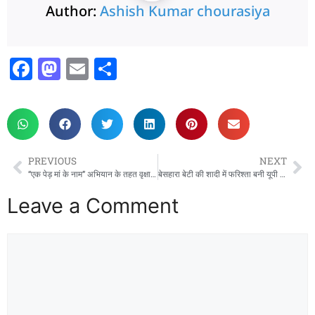
Author:
Ashish Kumar chourasiya
F
M
E
S
a
a
m
h
c
st
ai
ar
e
o
l
e
b
d
PREVIOUS
NEXT
o
o
“एक पेड़ मां के नाम” अभियान के तहत वृक्षारोपण कर पर्यावरण संरक्षण का संदेश
बेसहारा बेटी की शादी में फरिश्ता बनी यूपी पुलिस, गोंडा में निभाया घरातियों का फर्ज SP GONDA
o
n
Leave a Comment
k