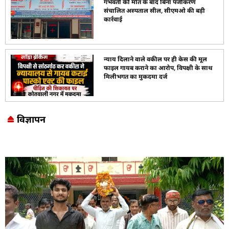
गर्भवती की मौत के बाद बिना पंजीकरण
संचालित अस्पताल सील, सीएमओ की बड़ी
कार्रवाई
न्याय दिलाने वाले वकील पर ही केस की मूल
फाइल गायब कराने का आरोप, विपक्षी के साथ
मिलीभगत का मुकदमा दर्ज
विज्ञापन
Marketing Hack4U
7k Network
LinkDot
Earn Yatra
Ask Daman