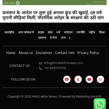
प्रशासन के आदेश पर शुरू हुई अगस्त कुंड की खुदाई, 68 वर्ष
पुरानी सीढ़ियां मिलीं; पौराणिक धरोहर के संरक्षण की उठी मांग
अंतर्राष्ट्रीय
आज फोकस में
क्राइम
खेल
धर्म
मनोरंजन
राजनीति
राष्ट्रीय
शिक्षा
स्वास्थ्य
ई-पेपर
अन्य
Home
About us
Disclaimer
Contact info
Privacy Policy
info@hindlekhninews.com
CONTACT US
+91 9455747212
FOLLOW US ON
Copyright © 2025 Hind Lekhni News | Powered by
Marketing Hack4U
Marketing Hack4U
7k Network