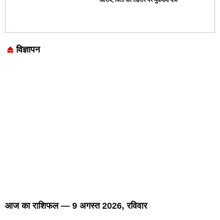
विज्ञापन
Marketing Hack4U
7k Network
LinkDot
Earn Yatra
Ask Daman
आज का राशिफल — 9 अगस्त 2026, रविवार