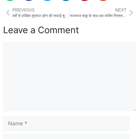
b
d
PREVIOUS
NEXT
o
o
वर्षों से उपेक्षित मूंगताल ड्रेन की सफाई शुरू, किसानों में खुशी की लहर
नाजायज चाकू के साथ एक व्यक्ति गिरफ्तार, आर्म्स एक्ट में मुकदमा दर्ज
o
n
Leave a Comment
k