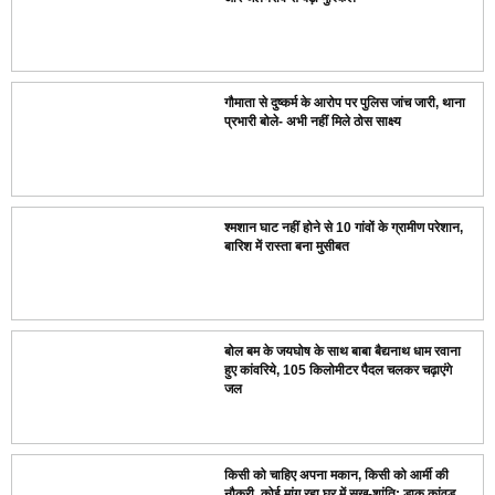
गौमाता से दुष्कर्म के आरोप पर पुलिस जांच जारी, थाना
प्रभारी बोले- अभी नहीं मिले ठोस साक्ष्य
श्मशान घाट नहीं होने से 10 गांवों के ग्रामीण परेशान,
बारिश में रास्ता बना मुसीबत
बोल बम के जयघोष के साथ बाबा बैद्यनाथ धाम रवाना
हुए कांवरिये, 105 किलोमीटर पैदल चलकर चढ़ाएंगे
जल
किसी को चाहिए अपना मकान, किसी को आर्मी की
नौकरी, कोई मांग रहा घर में सुख-शांति; डाक कांवड़