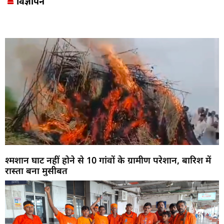
विज्ञापन
Marketing Hack4U
7k Network
LinkDot
Earn Yatra
Ask Daman
श्मशान घाट नहीं होने से 10 गांवों के ग्रामीण परेशान, बारिश में
रास्ता बना मुसीबत