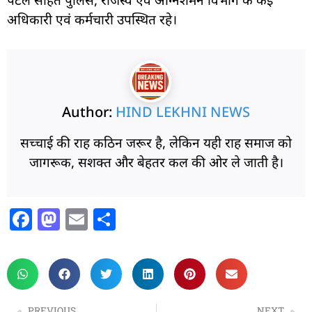
पटेल सहित पुलिस, राजस्व एवं अग्निशमन विभाग के कई
अधिकारी एवं कर्मचारी उपस्थित रहे।
Author:
HIND LEKHNI NEWS
सच्चाई की राह कठिन जरूर है, लेकिन यही राह समाज को
जागरूक, सशक्त और बेहतर कल की ओर ले जाती है।
F
M
E
S
a
a
m
h
c
st
ai
ar
e
o
l
e
b
d
PREVIOUS
NEXT