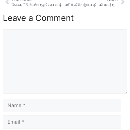
o
o
विधायक निधि से लगेगा शुद्ध पेयजल का इंतजाम, पहरेमऊ में 270 लीटर आरओ वाटर कूलर का लोकार्पण
वर्षों से उपेक्षित मूंगताल ड्रेन की सफाई शुरू, किसानों में खुशी की लहर
o
n
Leave a Comment
k