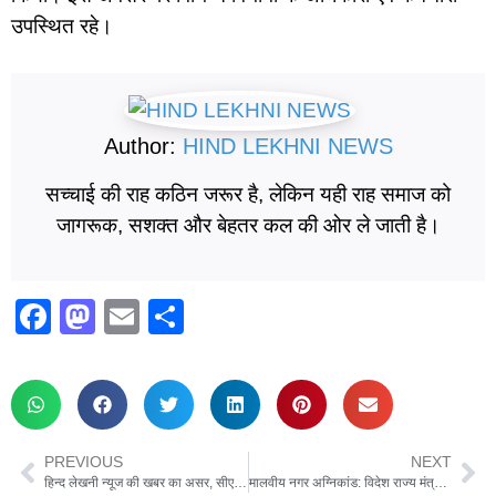
उपस्थित रहे।
Author:
HIND LEKHNI NEWS
सच्चाई की राह कठिन जरूर है, लेकिन यही राह समाज को
जागरूक, सशक्त और बेहतर कल की ओर ले जाती है।
F
M
E
S
a
a
m
h
c
st
ail
ar
e
o
e
b
d
PREVIOUS
NEXT
o
o
हिन्द लेखनी न्यूज की खबर का असर, सीएमओ ने किया सीएचसी कर्नलगंज का औचक निरीक्षण
मालवीय नगर अग्निकांड: विदेश राज्य मंत्री कीर्ति वर्धन सिंह ने घायलों का जाना हाल, हरसंभव सहायता का दिया भरोसा