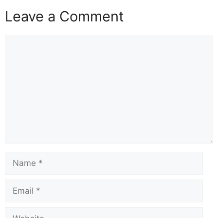
o
n
Leave a Comment
k