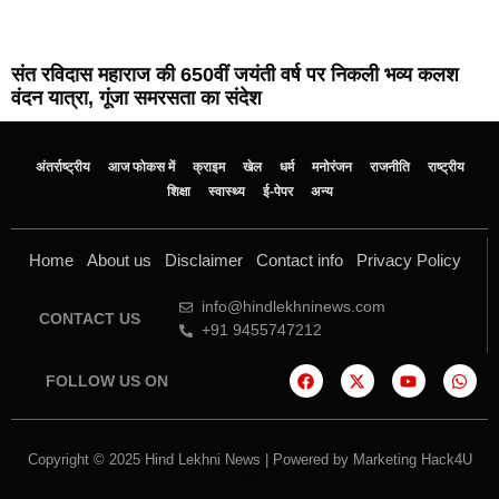
संत रविदास महाराज की 650वीं जयंती वर्ष पर निकली भव्य कलश
वंदन यात्रा, गूंजा समरसता का संदेश
अंतर्राष्ट्रीय
आज फोकस में
क्राइम
खेल
धर्म
मनोरंजन
राजनीति
राष्ट्रीय
शिक्षा
स्वास्थ्य
ई-पेपर
अन्य
Home
About us
Disclaimer
Contact info
Privacy Policy
info@hindlekhninews.com
CONTACT US
+91 9455747212
FOLLOW US ON
Copyright © 2025 Hind Lekhni News | Powered by
Marketing Hack4U
Marketing Hack4U
7k Network