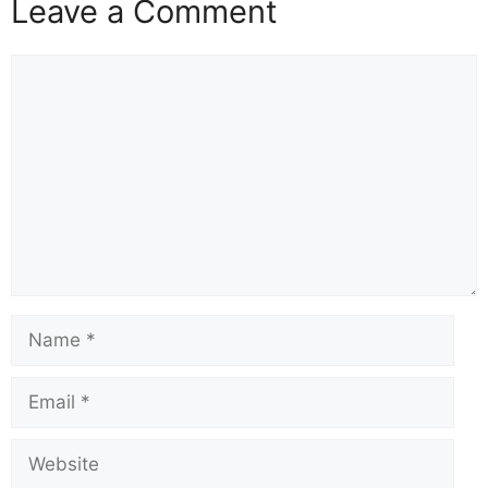
o
n
Leave a Comment
k