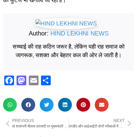
की फुटेज भी खंगाली जा रही है।
Author:
HIND LEKHNI NEWS
सच्चाई की राह कठिन जरूर है, लेकिन यही राह समाज को
जागरूक, सशक्त और बेहतर कल की ओर ले जाती है।
F
M
E
S
a
a
m
h
c
st
ail
ar
e
o
e
b
d
PREVIOUS
NEXT
o
o
मां शाकंभरी सैलाब त्रासदी पर मुख्यमंत्री का एक्शन, आज करेंगे ग्राउंड जीरो का दौरा
एनडीए और आईआईटी दोनों परीक्षाओं में सफलता हासिल कर दिव्यांश ने बढ़ाया कर्नलगंज का मान