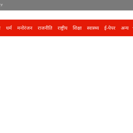
CY
ल
धर्म
मनोरंजन
राजनीति
राष्ट्रीय
शिक्षा
स्वास्थ्य
ई-पेपर
अन्य