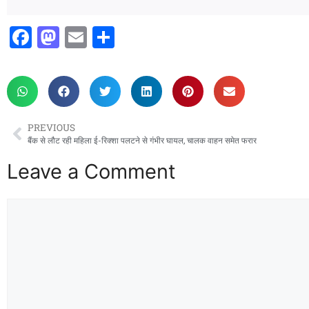
F
M
E
S
a
a
m
h
c
st
ai
ar
e
o
l
e
b
d
PREVIOUS
o
o
बैंक से लौट रही महिला ई-रिक्शा पलटने से गंभीर घायल, चालक वाहन समेत फरार
o
n
Leave a Comment
k