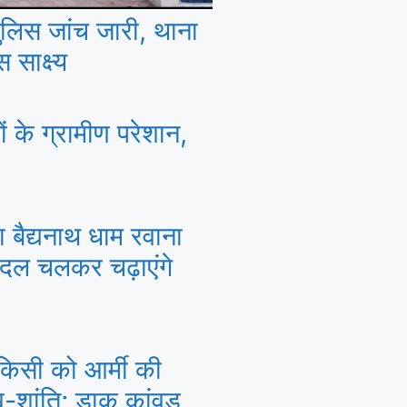
पुलिस जांच जारी, थाना
 साक्ष्य
ों के ग्रामीण परेशान,
बैद्यनाथ धाम रवाना
ैदल चलकर चढ़ाएंगे
िसी को आर्मी की
ख-शांति; डाक कांवड़