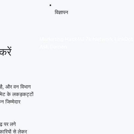
विज्ञापन
Marketing Hack4U
7k Network
LinkDot
Ask Daman
रें
ा है, और वन विभाग
मिट के लकड़कट्टों
न जिम्मेदार
ेढ़ पर लगे
कारियों से लेकर