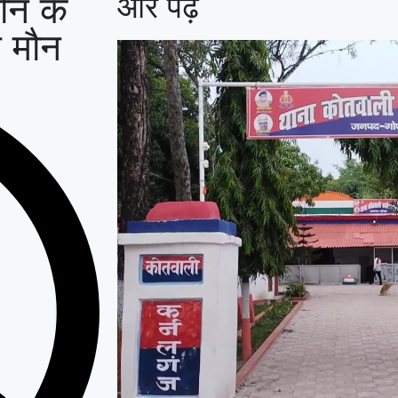
गौन के
और पढ़ें
ग मौन