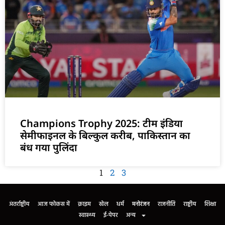
Champions Trophy 2025: टीम इंडिया
सेमीफाइनल के बिल्कुल करीब, पाकिस्तान का
बंध गया पुलिंदा
1
2
3
अंतर्राष्ट्रीय
आज फोकस में
क्राइम
खेल
धर्म
मनोरंजन
राजनीति
राष्ट्रीय
शिक्षा
स्वास्थ्य
ई-पेपर
अन्य