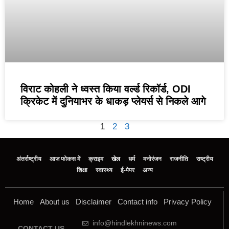
विराट कोहली ने ध्वस्त किया वर्ल्ड रिकॉर्ड, ODI
क्रिकेट में दुनियाभर के धाकड़ प्लेयर्स से निकले आगे
1
2
3
अंतर्राष्ट्रीय
आज फोकस में
क्राइम
खेल
धर्म
मनोरंजन
राजनीति
राष्ट्रीय
शिक्षा
स्वास्थ्य
ई-पेपर
अन्य
Home
About us
Disclaimer
Contact info
Privacy Policy
info@hindlekhninews.com
CONTACT US