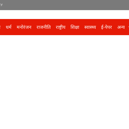
CY
ल
धर्म
मनोरंजन
राजनीति
राष्ट्रीय
शिक्षा
स्वास्थ्य
ई-पेपर
अन्य