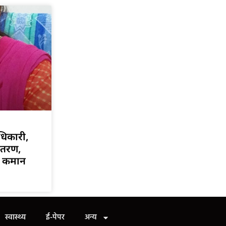
धिकारी,
ांतरण,
गी कमान
स्वास्थ्य
ई-पेपर
अन्य