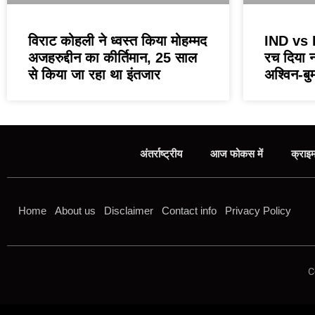
विराट कोहली ने ध्वस्त किया मोहम्मद
IND vs P
अजहरुद्दीन का कीर्तिमान, 25 साल
रच दिया न
से किया जा रहा था इंतजार
अश्विन-बु
अंतर्राष्ट्रीय
आज फोकस में
क्राइ
Home
About us
Disclaimer
Contact info
Privacy Policy
C