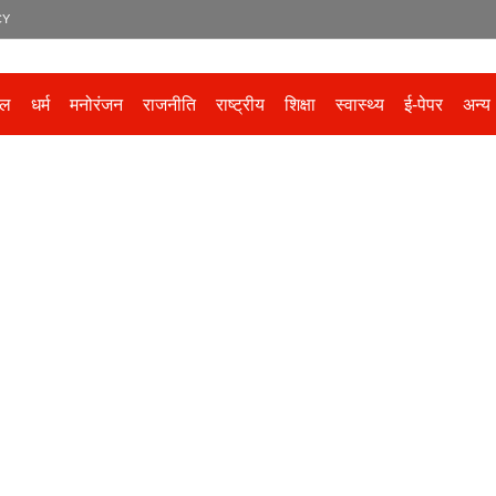
CY
ेल
धर्म
मनोरंजन
राजनीति
राष्ट्रीय
शिक्षा
स्वास्थ्य
ई-पेपर
अन्य