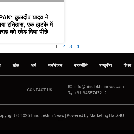
AK: कुलदीप यादव ने
या इतिहास, एक झटके में
मराह को छोड़ दिया पीछे
1
2
3
4
म
खेल
धर्म
मनोरंजन
राजनीति
राष्ट्रीय
शिक्षा
info@hindlekhninews.com
CONTACT US
+91 9455747212
opyright © 2025 Hind Lekhni News | Powered by
Marketing Hack4U
Marketing Hack4U
7k Network